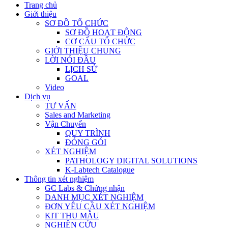
Trang chủ
Giới thiệu
SƠ ĐỒ TỔ CHỨC
SƠ ĐỒ HOẠT ĐỘNG
CƠ CẤU TỔ CHỨC
GIỚI THIỆU CHUNG
LỜI NÓI ĐẦU
LỊCH SỬ
GOAL
Video
Dịch vụ
TƯ VẤN
Sales and Marketing
Vận Chuyển
QUY TRÌNH
ĐÓNG GÓI
XÉT NGHIỆM
PATHOLOGY DIGITAL SOLUTIONS
K-Labtech Catalogue
Thông tin xét nghiệm
GC Labs & Chứng nhận
DANH MỤC XÉT NGHIỆM
ĐƠN YÊU CẦU XÉT NGHIỆM
KIT THU MẪU
NGHIÊN CỨU