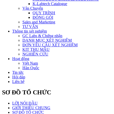
K-Labtech Catalogue
Vận Chuyển
QUY TRÌNH
ĐÓNG GÓI
Sales and Marketing
TƯ VẤN
Thông tin xét nghiệm
GC Labs & Chứng nhận
DANH MỤC XÉT NGHIỆM
ĐƠN YÊU CẦU XÉT NGHIỆM
KIT THU MẪU
NGHIÊN CỨU
Hoạt động
Việt Nam
Hàn Quốc
Tin tức
Hỏi đáp
Liên hệ
SƠ ĐỒ TỔ CHỨC
LỜI NÓI ĐẦU
GIỚI THIỆU CHUNG
SƠ ĐỒ TỔ CHỨC