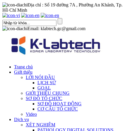
Địa chỉ : Số 19 đường 7A , Phường An Khánh, Tp.
Hồ Chí Minh
Email: klabtech.gc@gmail.com
Trang chủ
Giới thiệu
LỜI NÓI ĐẦU
LỊCH SỬ
GOAL
GIỚI THIỆU CHUNG
SƠ ĐỒ TỔ CHỨC
SƠ ĐỒ HOẠT ĐỘNG
CƠ CẤU TỔ CHỨC
Video
Dịch vụ
XÉT NGHIỆM
PATHOLOGY DIGITAL SOLUTIONS