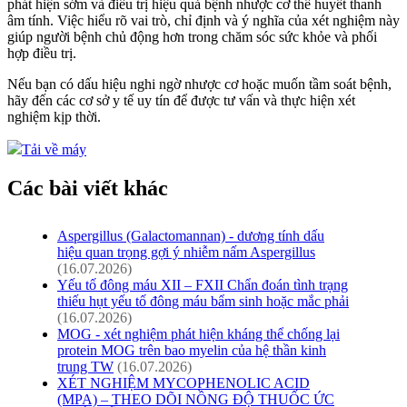
phát hiện sớm và điều trị hiệu quả bệnh nhược cơ thể huyết thanh
âm tính. Việc hiểu rõ vai trò, chỉ định và ý nghĩa của xét nghiệm này
giúp người bệnh chủ động hơn trong chăm sóc sức khỏe và phối
hợp điều trị.
Nếu bạn có dấu hiệu nghi ngờ nhược cơ hoặc muốn tầm soát bệnh,
hãy đến các cơ sở y tế uy tín để được tư vấn và thực hiện xét
nghiệm kịp thời.
Tải về máy
Các bài viết khác
Aspergillus (Galactomannan) - dương tính dấu
hiệu quan trọng gợi ý nhiễm nấm Aspergillus
(16.07.2026)
Yếu tố đông máu XII – FXII Chẩn đoán tình trạng
thiếu hụt yếu tố đông máu bẩm sinh hoặc mắc phải
(16.07.2026)
MOG - xét nghiệm phát hiện kháng thể chống lại
protein MOG trên bao myelin của hệ thần kinh
trung TW
(16.07.2026)
XÉT NGHIỆM MYCOPHENOLIC ACID
(MPA) – THEO DÕI NỒNG ĐỘ THUỐC ỨC