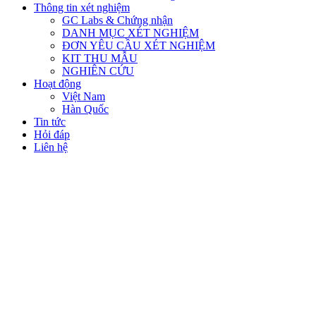
Thông tin xét nghiệm
GC Labs & Chứng nhận
DANH MỤC XÉT NGHIỆM
ĐƠN YÊU CẦU XÉT NGHIỆM
KIT THU MẪU
NGHIÊN CỨU
Hoạt động
Việt Nam
Hàn Quốc
Tin tức
Hỏi đáp
Liên hệ