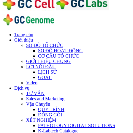
Trang chủ
Giới thiệu
SƠ ĐỒ TỔ CHỨC
SƠ ĐỒ HOẠT ĐỘNG
CƠ CẤU TỔ CHỨC
GIỚI THIỆU CHUNG
LỜI NÓI ĐẦU
LỊCH SỬ
GOAL
Video
Dịch vụ
TƯ VẤN
Sales and Marketing
Vận Chuyển
QUY TRÌNH
ĐÓNG GÓI
XÉT NGHIỆM
PATHOLOGY DIGITAL SOLUTIONS
K-Labtech Catalogue