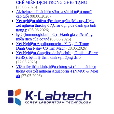
CHẾ MIỄN DỊCH TRONG GHÉP TẠNG
(25.06.2026)
Alzheimer - Phát hiện sớm sa sút trí tuệ ở người
cao tuổi
(08.06.2026)
Xét nghiệm nhiễm độc thủy ngân (Mecury-Hg) -
xét nghiệm thường được sử dụng để đánh giá tình
trạng p
(05.06.2026)
IgG (Immunoglobulin G) - Đánh giá chức năng
miễn dịch của cơ thể
(05.06.2026)
Xét Nghiệm Apolipoprotein - Ý Nghĩa Trong
Đánh Giá Nguy Cơ Tim Mạch
(28.05.2026)
Xét Nghiệm Ganglioside hội chứng Guillain-Barré
(GBS), bệnh lý thần kinh vận động đa ổ
(27.05.2026)
Viêm tủy thần kinh, triệu chứng và cách phát hiện
thông qua xét nghiệm Aquaporin 4 (NMO) & Mog
ab
(27.05.2026)