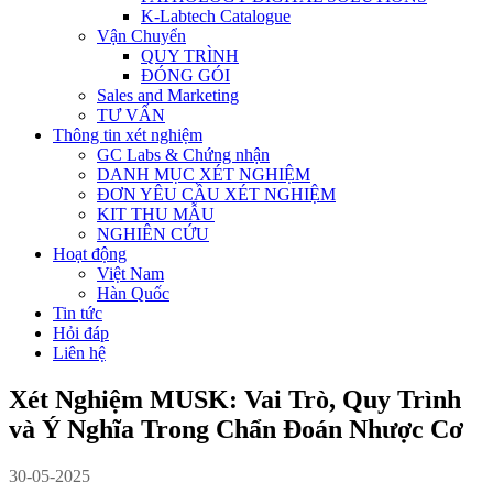
K-Labtech Catalogue
Vận Chuyển
QUY TRÌNH
ĐÓNG GÓI
Sales and Marketing
TƯ VẤN
Thông tin xét nghiệm
GC Labs & Chứng nhận
DANH MỤC XÉT NGHIỆM
ĐƠN YÊU CẦU XÉT NGHIỆM
KIT THU MẪU
NGHIÊN CỨU
Hoạt động
Việt Nam
Hàn Quốc
Tin tức
Hỏi đáp
Liên hệ
Xét Nghiệm MUSK: Vai Trò, Quy Trình
và Ý Nghĩa Trong Chẩn Đoán Nhược Cơ
30-05-2025