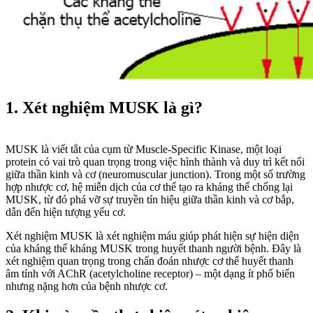
1. Xét nghiệm MUSK là gì?
MUSK là viết tắt của cụm từ Muscle-Specific Kinase, một loại
protein có vai trò quan trọng trong việc hình thành và duy trì kết nối
giữa thần kinh và cơ (neuromuscular junction). Trong một số trường
hợp nhược cơ, hệ miễn dịch của cơ thể tạo ra kháng thể chống lại
MUSK, từ đó phá vỡ sự truyền tín hiệu giữa thần kinh và cơ bắp,
dẫn đến hiện tượng yếu cơ.
Xét nghiệm MUSK là xét nghiệm máu giúp phát hiện sự hiện diện
của kháng thể kháng MUSK trong huyết thanh người bệnh. Đây là
xét nghiệm quan trọng trong chẩn đoán nhược cơ thể huyết thanh
âm tính với AChR (acetylcholine receptor) – một dạng ít phổ biến
nhưng nặng hơn của bệnh nhược cơ.