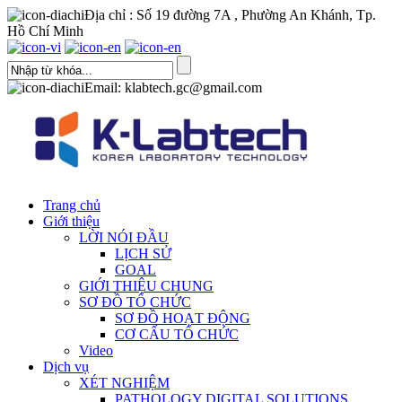
Địa chỉ : Số 19 đường 7A , Phường An Khánh, Tp.
Hồ Chí Minh
Email: klabtech.gc@gmail.com
Trang chủ
Giới thiệu
LỜI NÓI ĐẦU
LỊCH SỬ
GOAL
GIỚI THIỆU CHUNG
SƠ ĐỒ TỔ CHỨC
SƠ ĐỒ HOẠT ĐỘNG
CƠ CẤU TỔ CHỨC
Video
Dịch vụ
XÉT NGHIỆM
PATHOLOGY DIGITAL SOLUTIONS